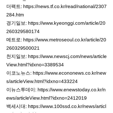
더팩트: https://news.tf.co.kr/read/national/2307
284.htm
경기일보: https://www.kyeonggi.com/article/20
260329580174
메트로: https://www.metroseoul.co.kr/article/20
260329500021
천지일보: https://www.newscj.com/news/article
View.html?idxno=3389534
이코노뉴스: https://www.econonews.co.kr/new
s/articleView.html?idxno=433224
이뉴스투데이: https://www.enewstoday.co.kr/n
ews/articleView.html?idxno=2412019
백세시대: https://www.100ssd.co.kr/news/articl