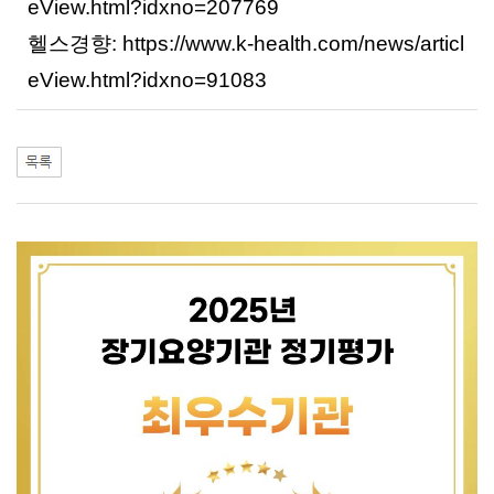
eView.html?idxno=207769
헬스경향: https://www.k-health.com/news/articl
eView.html?idxno=91083