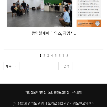
광명웰페어 타임즈, 광명시..
1
2
3
4
5
6
7
8
개인정보처리방침
노인인권보호방침
사이트맵
(우.14303) 경기도 광명시 오리로 613 광명시립노인요양센터