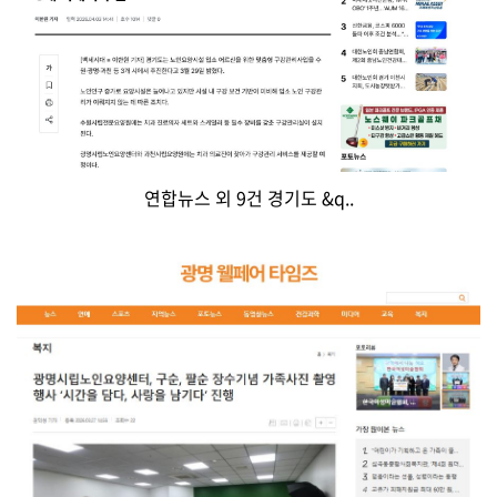
연합뉴스 외 9건 경기도 &q..