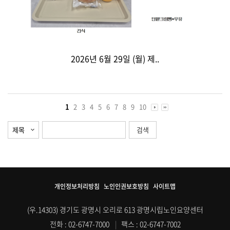
2026년 6월 29일 (월) 제..
1
2
3
4
5
6
7
8
9
10
개인정보처리방침
노인인권보호방침
사이트맵
(우.14303) 경기도 광명시 오리로 613 광명시립노인요양센터
전화 : 02-6747-7000
|
팩스 : 02-6747-7002